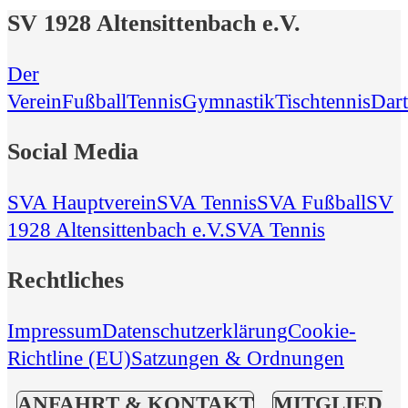
SV 1928 Altensittenbach e.V.
Der
Verein
Fußball
Tennis
Gymnastik
Tischtennis
Dart
Social Media
SVA Hauptverein
SVA Tennis
SVA Fußball
SV
1928 Altensittenbach e.V.
SVA Tennis
Rechtliches
Impressum
Datenschutzerklärung
Cookie-
Richtline (EU)
Satzungen & Ordnungen
ANFAHRT & KONTAKT
MITGLIED