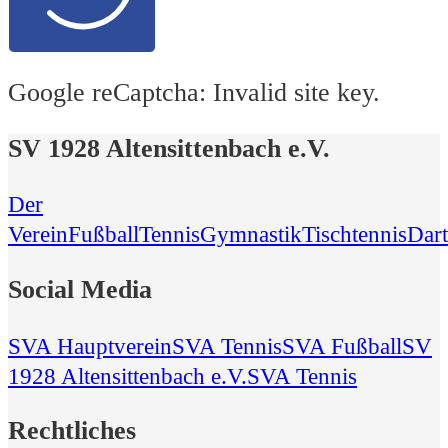
Google reCaptcha: Invalid site key.
SV 1928 Altensittenbach e.V.
Der
Verein
Fußball
Tennis
Gymnastik
Tischtennis
Dart
Social Media
SVA Hauptverein
SVA Tennis
SVA Fußball
SV
1928 Altensittenbach e.V.
SVA Tennis
Rechtliches