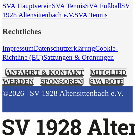
SVA Hauptverein
SVA Tennis
SVA Fußball
SV
1928 Altensittenbach e.V.
SVA Tennis
Rechtliches
Impressum
Datenschutzerklärung
Cookie-
Richtline (EU)
Satzungen & Ordnungen
ANFAHRT & KONTAKT
MITGLIED
WERDEN
SPONSOREN
SVA BOTE
©2026 | SV 1928 Altensittenbach e.V.