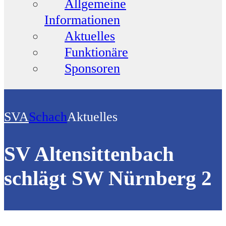
Allgemeine
Informationen
Aktuelles
Funktionäre
Sponsoren
SVA
Schach
Aktuelles
SV Altensittenbach
schlägt SW Nürnberg 2