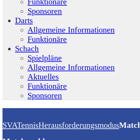
Funktionäre
Sponsoren
Darts
Allgemeine Informationen
Funktionäre
Schach
Spielpläne
Allgemeine Informationen
Aktuelles
Funktionäre
Sponsoren
SVA
Tennis
Herausforderungs­modus
Matc