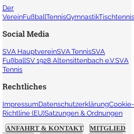
Der
Verein
Fußball
Tennis
Gymnastik
Tischtenni
Social Media
SVA Hauptverein
SVA Tennis
SVA
Fußball
SV 1928 Altensittenbach e.V.
SVA
Tennis
Rechtliches
Impressum
Datenschutzerklärung
Cookie
Richtline (EU)
Satzungen & Ordnungen
ANFAHRT & KONTAKT
MITGLIED