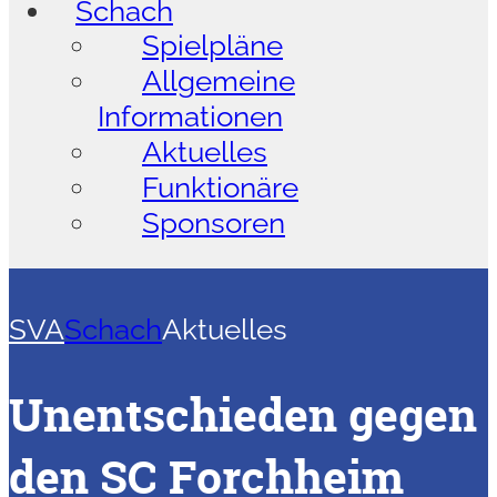
Schach
Spielpläne
Allgemeine
Informationen
Aktuelles
Funktionäre
Sponsoren
SVA
Schach
Aktuelles
Unentschieden gegen
den SC Forchheim