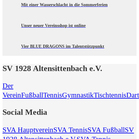
Mit einer Wasserschlacht in die Sommerferien
Unser neuer Vereinsshop ist online
Vier BLUE DRAGONS im Talentstützpunkt
SV 1928 Altensittenbach e.V.
Der
Verein
Fußball
Tennis
Gymnastik
Tischtennis
Dart
Social Media
SVA Hauptverein
SVA Tennis
SVA Fußball
SV
1928 Altensittenbach e.V.
SVA Tennis