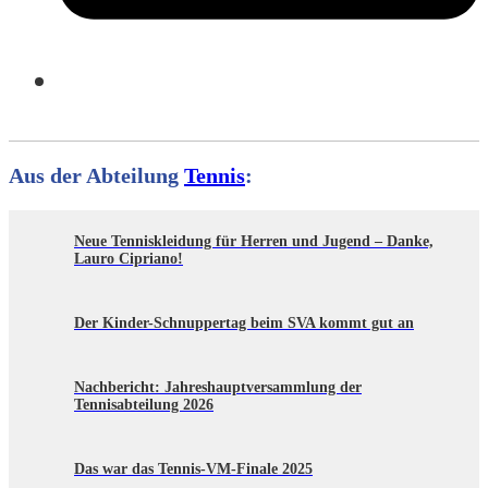
Aus der Abteilung
Tennis
:
Neue Tenniskleidung für Herren und Jugend – Danke,
Lauro Cipriano!
Der Kinder-Schnuppertag beim SVA kommt gut an
Nachbericht: Jahreshauptversammlung der
Tennisabteilung 2026
Das war das Tennis-VM-Finale 2025