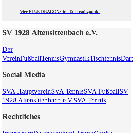
Vier BLUE DRAGONS im Talentstützpunkt
SV 1928 Altensittenbach e.V.
Der
Verein
Fußball
Tennis
Gymnastik
Tischtennis
Dart
Social Media
SVA Hauptverein
SVA Tennis
SVA Fußball
SV
1928 Altensittenbach e.V.
SVA Tennis
Rechtliches