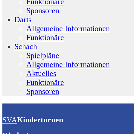
Funktionäre
Sponsoren
Darts
Allgemeine Informationen
Funktionäre
Schach
Spielpläne
Allgemeine Informationen
Aktuelles
Funktionäre
Sponsoren
SVA
Kinderturnen