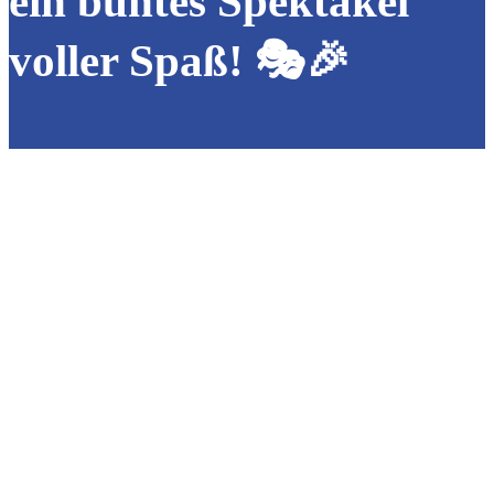
ein buntes Spektakel
voller Spaß! 🎭🎉