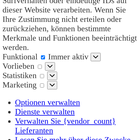
Surfverhalten oder eindeutige IDs auf
dieser Website verarbeiten. Wenn Sie
Ihre Zustimmung nicht erteilen oder
zurückziehen, können bestimmte
Merkmale und Funktionen beeinträchtigt
werden.
Funktional
Funktional
Immer aktiv
Vorlieben
Vorlieben
Statistiken
Statistiken
Marketing
Marketing
Optionen verwalten
Dienste verwalten
Verwalten Sie {vendor_count}
Lieferanten
Lesen Sie mehr über diese Zwecke