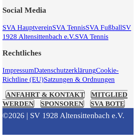
Social Media
SVA Hauptverein
SVA Tennis
SVA Fußball
SV
1928 Altensittenbach e.V.
SVA Tennis
Rechtliches
Impressum
Datenschutzerklärung
Cookie-
Richtline (EU)
Satzungen & Ordnungen
ANFAHRT & KONTAKT
MITGLIED
WERDEN
SPONSOREN
SVA BOTE
©2026 | SV 1928 Altensittenbach e.V.