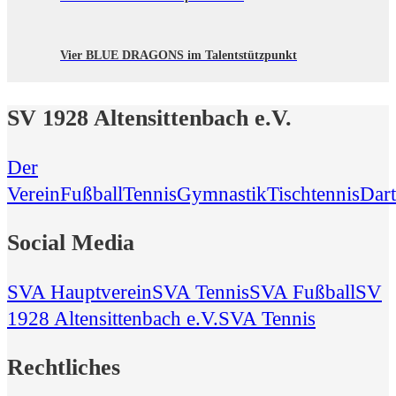
Vier BLUE DRAGONS im Talentstützpunkt
SV 1928 Altensittenbach e.V.
Der
Verein
Fußball
Tennis
Gymnastik
Tischtennis
Dart
Social Media
SVA Hauptverein
SVA Tennis
SVA Fußball
SV
1928 Altensittenbach e.V.
SVA Tennis
Rechtliches